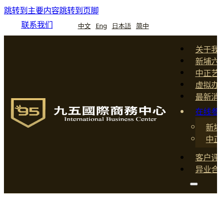
跳转到主要内容
跳转到页脚
联系我们
中文
Eng
日本語
简中
关于我
新埔六
中正艺
虚拟办
最新消
在线参
新
中
客户评
异业合