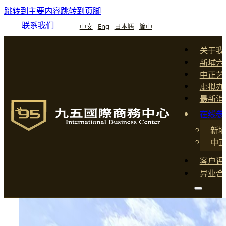
跳转到主要内容
跳转到页脚
联系我们
中文
Eng
日本語
简中
关于我
新埔六
中正艺
虚拟办
最新消
在线参
新
中
客户评
异业合