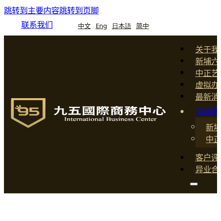
跳转到主要内容
跳转到页脚
联系我们
中文
Eng
日本語
简中
关于我
新埔六
中正艺
虚拟办
最新消
在线参
新
中
客户评
异业合