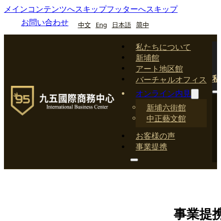
メインコンテンツへスキップ
フッターへスキップ
お問い合わせ
中文
Eng
日本語
简中
私たちについて
新埔館
アート地区館
私
バーチャルオフィス
オンライン内見
新埔六街館
中正藝文館
お客様の声
事業提携
事業提