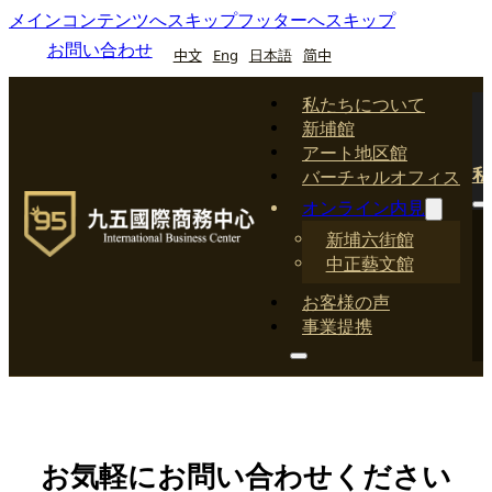
メインコンテンツへスキップ
フッターへスキップ
お問い合わせ
中文
Eng
日本語
简中
私たちについて
新埔館
アート地区館
私
バーチャルオフィス
オンライン内見
新埔六街館
中正藝文館
お客様の声
事業提携
お気軽にお問い合わせください